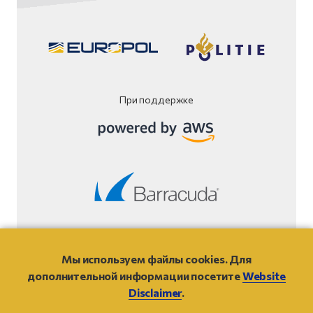
При поддержке
Юридическая информация
Мы используем файлы cookies. Для
© 2021
- NO MORE RANSOM
дополнительной информации посетите
Website
Disclaimer
.