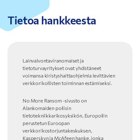
Tietoa hankkeesta
Lainvalvontaviranomaiset ja
tietoturvayritykset ovat yhdistäneet
voimansa kiristyshaittaohjelmia levittävien
verkkorikollisten toiminnan estämiseksi.
No More Ransom -sivusto on
Alankomaiden poliisin
tietotekniikkarikosyksikön, Europoliin
perustetun Euroopan
verkkorikostorjuntakeskuksen,
Kasperskyn ja McAfeen hanke, jonka