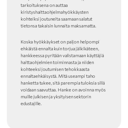
tarkoituksena on auttaa
kiristyshaittaohjelmahyökkäysten
kohteiksi joutuneita saamaan salatut
tietonsa takaisin lunnaita maksamatta.
Koska hyökkäykset on paljon helpompi
ehkäistä ennalta kuin torjua jälkikäteen,
hankkeessa pyritään valistamaan käyttäjiä
haittaohjelmien toiminnasta ja niiden
kohteeksi joutumisen tehokkaasta
ennaltaehkäisystä. Mitä useampi taho
hanketta tukee, sitä parempia tuloksia sillä
voidaan saavuttaa. Hanke on avoinna myös
muille julkisen ja yksityisen sektorin
edustajille.