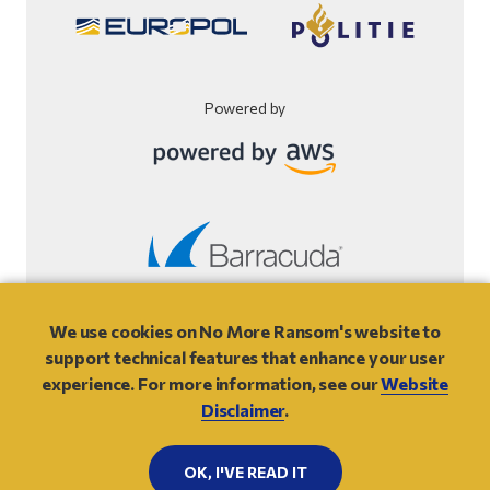
Powered by
Verkkosivuston vastuuvapauslauseke
We use cookies on No More Ransom's website to
support technical features that enhance your user
© 2021
- NO MORE RANSOM
experience. For more information, see our
Website
Disclaimer
.
PALAA ALKUUN
OK, I'VE READ IT