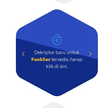
Dekriptor baru untuk
FunkSec
tersedia, harap
klik di sini.