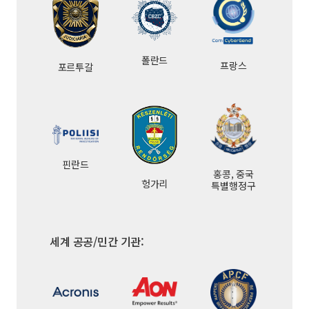
폴란드
프랑스
포르투갈
핀란드
홍콩, 중국
헝가리
특별행정구
세계 공공/민간 기관: