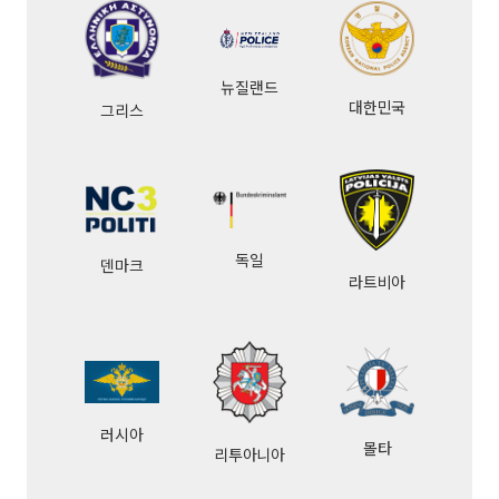
뉴질랜드
대한민국
그리스
독일
덴마크
라트비아
러시아
몰타
리투아니아