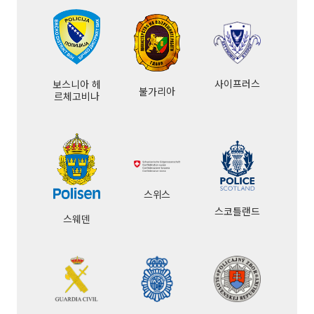
사이프러스
보스니아 헤
불가리아
르체고비나
스위스
스코틀랜드
스웨덴