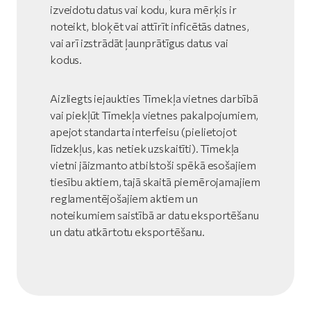
izveidotu datus vai kodu, kura mērķis ir
noteikt, bloķēt vai attīrīt inficētās datnes,
vai arī izstrādāt ļaunprātīgus datus vai
kodus.
Aizliegts iejaukties Tīmekļa vietnes darbībā
vai piekļūt Tīmekļa vietnes pakalpojumiem,
apejot standarta interfeisu (pielietojot
līdzekļus, kas netiek uzskaitīti). Tīmekļa
vietni jāizmanto atbilstoši spēkā esošajiem
tiesību aktiem, tajā skaitā piemērojamajiem
reglamentējošajiem aktiem un
noteikumiem saistībā ar datu eksportēšanu
un datu atkārtotu eksportēšanu.