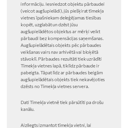
informāciju. Iesniedzot objektu pārbaudei
(veicot augšupielādi), jūs piešķirat tīmekļa
vietnes īpašniekam deleģējamas tiesības
kopēt, uzglabāt un dzēst jūsu
augšupielādētos objektus ar mērķi veikt
pārbaudi bez kompensācijas saņemšanas.
Augšupielādētais objekts pēc pārbaudes
veikšanas vairs nav arhivētā vai bloķētā
stāvoklī. Pārbaudes rezultāti tiek uzrādīti
Tīmekļa vietnes lapā, tiklīdz pārbaude ir
pabeigta. Tāpat līdz ar pārbaudes beigām
augšupielādētais objekts tiek nekavējoties
dzēsts no Tīmekļa vietnes servera.
Dati Tīmekļa vietnē tiek pārsūtīti pa drošu
kanālu.
Aizliegts izmantot tīmekļa vietni, lai