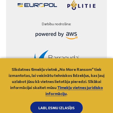
Darbību nodrošina:
Sīkdatnes tīmekļa vietnē „No More Ransom” tiek
Tīmekļa vietnes juridiskā informācija
izmantotas, lai veicinātu tehniskos līdzekļus, kas ļauj
uzlabot jūsu kā vietnes lietotāja pieredzi. Sīkākai
© 2021
- NO MORE RANSOM
informācijai skaitet mūsu
Tīmekļa vietnes juridisko
informāciju
.
UZ AUGŠU
LABI, ESMU IZLASĪJIS