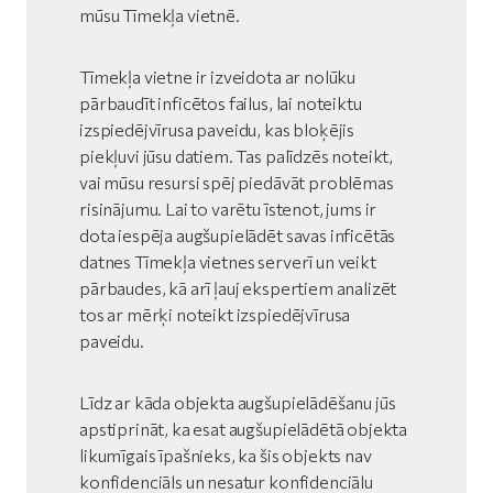
mūsu Tīmekļa vietnē.
Tīmekļa vietne ir izveidota ar nolūku
pārbaudīt inficētos failus, lai noteiktu
izspiedējvīrusa paveidu, kas bloķējis
piekļuvi jūsu datiem. Tas palīdzēs noteikt,
vai mūsu resursi spēj piedāvāt problēmas
risinājumu. Lai to varētu īstenot, jums ir
dota iespēja augšupielādēt savas inficētās
datnes Tīmekļa vietnes serverī un veikt
pārbaudes, kā arī ļauj ekspertiem analizēt
tos ar mērķi noteikt izspiedējvīrusa
paveidu.
Līdz ar kāda objekta augšupielādēšanu jūs
apstiprināt, ka esat augšupielādētā objekta
likumīgais īpašnieks, ka šis objekts nav
konfidenciāls un nesatur konfidenciālu