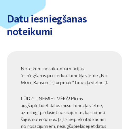
Datu iesniegšanas
noteikumi
Noteikumi nosaka informācijas
iesniegšanas procedūru tīmekļa vietnē „No
More Ransom” (turpmāk "Tīmekļa vietne").
LŪDZU, ŅEMIET VĒRĀ! Pirms
augšupielādēt datus mūsu Tīmekļa vietnē,
uzmanīgi pārlasiet nosacījumus, kas minēti
šajos noteikumos. Ja jūs nepiekrītat kādam
no nosacījumiem, neaugšupielādējiet datus