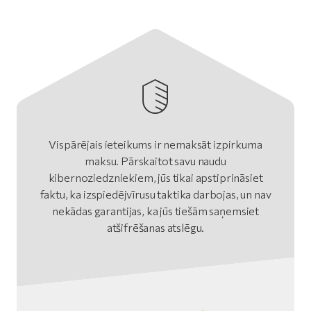
Vispārējais ieteikums ir nemaksāt izpirkuma
maksu. Pārskaitot savu naudu
kibernoziedzniekiem, jūs tikai apstiprināsiet
faktu, ka izspiedējvīrusu taktika darbojas, un nav
nekādas garantijas, ka jūs tiešām saņemsiet
atšifrēšanas atslēgu.