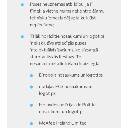
Puses neuzņemas atbildību, ja šī
tīmekļa vietne mums nekontrolējamu
tehnisku iemeslu dēļ uz laiku kļūst
nepieejama;
Tālāk norādītie nosaukumi un logotipi
ir ekskluzīvs attiecīgās puses
intelektuālais īpašums, ko aizsargā
starptautiskās tiesības. To
nesankcionēta lietošana ir aizliegta:
Eiropola nosaukums un logotips
nodaļas EC3 nosaukums un
logotips
Holandes policijas de Politie
nosaukums un logotips
McAfee Ireland Limited