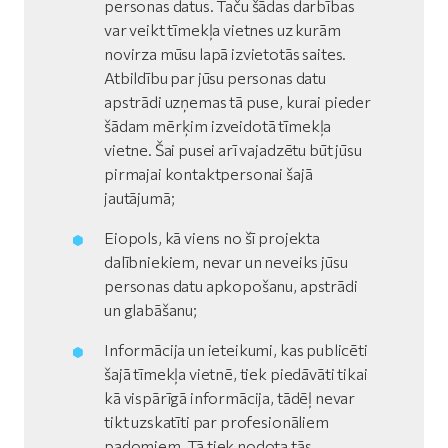
personas datus. Taču šādas darbības
var veikt tīmekļa vietnes uz kurām
novirza mūsu lapā izvietotās saites.
Atbildību par jūsu personas datu
apstrādi uzņemas tā puse, kurai pieder
šādam mērķim izveidotā tīmekļa
vietne. Šai pusei arī vajadzētu būt jūsu
pirmajai kontaktpersonai šajā
jautājumā;
Eiopols, kā viens no šī projekta
dalībniekiem, nevar un neveiks jūsu
personas datu apkopošanu, apstrādi
un glabāšanu;
Informācija un ieteikumi, kas publicēti
šajā tīmekļa vietnē, tiek piedāvāti tikai
kā vispārīgā informācija, tādēļ nevar
tikt uzskatīti par profesionāliem
padomiem. Tā tiek nodota tās