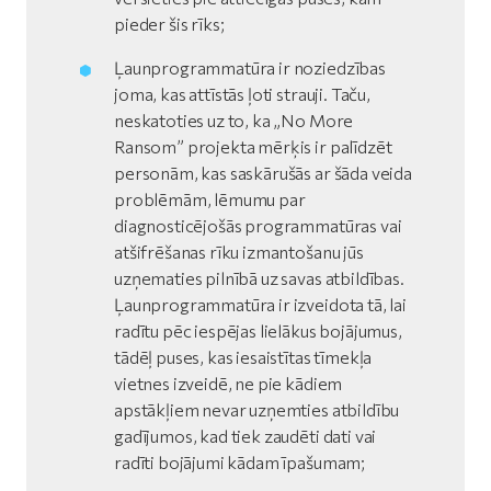
pieder šis rīks;
Ļaunprogrammatūra ir noziedzības
joma, kas attīstās ļoti strauji. Taču,
neskatoties uz to, ka „No More
Ransom” projekta mērķis ir palīdzēt
personām, kas saskārušās ar šāda veida
problēmām, lēmumu par
diagnosticējošās programmatūras vai
atšifrēšanas rīku izmantošanu jūs
uzņematies pilnībā uz savas atbildības.
Ļaunprogrammatūra ir izveidota tā, lai
radītu pēc iespējas lielākus bojājumus,
tādēļ puses, kas iesaistītas tīmekļa
vietnes izveidē, ne pie kādiem
apstākļiem nevar uzņemties atbildību
gadījumos, kad tiek zaudēti dati vai
radīti bojājumi kādam īpašumam;