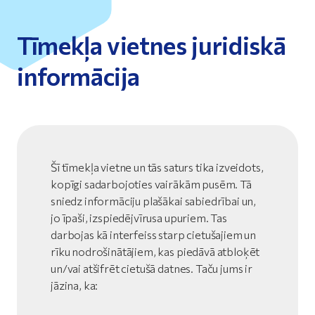
Tīmekļa vietnes juridiskā
informācija
Šī tīmekļa vietne un tās saturs tika izveidots,
kopīgi sadarbojoties vairākām pusēm. Tā
sniedz informāciju plašākai sabiedrībai un,
jo īpaši, izspiedējvīrusa upuriem. Tas
darbojas kā interfeiss starp cietušajiem un
rīku nodrošinātājiem, kas piedāvā atbloķēt
un/vai atšifrēt cietušā datnes. Taču jums ir
jāzina, ka: