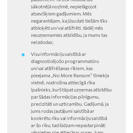
sākotnējā nozīmē, nepielāgojot
atsevišķiem gadījumiem. Mēs
negarantējam, ka jūsu dati tiešām tiks
atbloķēti un/vai atšifrēti, tādēļ mēs
neuzņemamies atbildību, ja mums tas
neizdodas;
Visu informāciju saistībā ar
diagnosticējošo programmatūru
un/vai atšifrēšanas rīkiem, kas
pieejama „No More Ransom” tīmekļa
vietnē, nodrošina attiecīgā rīka
īpašnieks, kurš tāpat uzņemas atbildību
par šādas informācijas pilnīgumu,
precizitāti un uzticamību. Gadījumā, ja
jums rodas jautājumi saistībā ar
konkrētu rīku vai informāciju saistībā
ar šo rīku, tad lūdzam nepastarpināti
vērsieties pie attiecīgas puses, kam