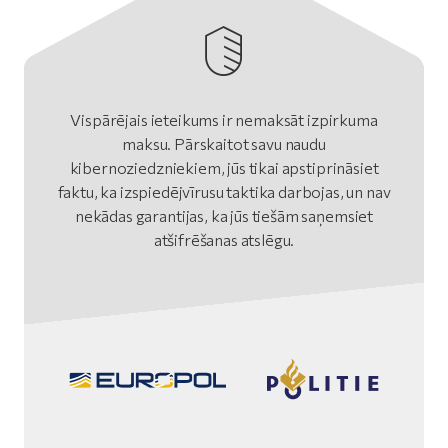
Vispārējais ieteikums ir nemaksāt izpirkuma
maksu. Pārskaitot savu naudu
kibernoziedzniekiem, jūs tikai apstiprināsiet
faktu, ka izspiedējvīrusu taktika darbojas, un nav
nekādas garantijas, ka jūs tiešām saņemsiet
atšifrēšanas atslēgu.