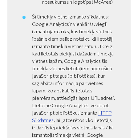
nosaukums un logotips (McAfee)
Šī tīmekļa vietne izmanto sīkdatnes:
Google Analyticsir vienkāršs, viegli
izmantojams rīks, kas tīmekļa vietnes
īpašniekiem palīdz noteikt, kā lietotāji
izmanto tīmekļa vietnes saturu. Ikreiz,
kad lietotājs piekļūst dažādām tīmekļa
vietnes lapām, Google Analytics šīs
tīmekļa vietnes lietotājiem nodrošina
JavaScript tagus (bibliotēkas), kur
saglabāta informācija par vietnes
lapām, ko apskatījis lietotājs,
piemēram, attiecīgās lapas URL adresi.
Lietotne Google Analytics, veidojot
JavaScript bibliotēku, izmanto
HTTP
Sīkdatnes
, lai „atcerētos”, ko lietotājs
ir darījis iepriekšējās vietnes lapās / kā
izmantojis tīmekļa vietni. Google