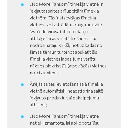
„No More Ransom” tīmekļa vietnē ir
iekļautas saites arī uz citām tīmekļa
vietnēm. Tās ir atsevišķas tīmekļa
vietnes, ko izstrādā, uzrauga un uztur
izspiedējvīrusa inficēto datņu
atbloķēšanas vai atšifrēšanas rīku
nodrošinātāji. Klikšķinot uz kādas no
šīm saitēm un turpinot apskatīt šīs
tīmekļa vietnes lapas, jums varētu
nākties piekrist šīs (atsevišķās) vietnes
noteikumiem;
Ārējās saites ievietošana šajā tīmekļa
vietnē automātiski neapstiprina saitē
iekļauto produktu vai pakalpojumu
atbilsmi;
„No More Ransom” tīmekļa vietne
netiek izmantota, lai apkopotu jūsu