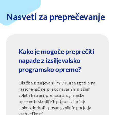
Nasveti za preprečevanje
Kako je mogoče preprečiti
napade z izsiljevalsko
programsko opremo?
Okužbe z izsiljevalskimi virusi se zgodijo na
različne načine; preko nevarnih in lažnih
spletnih strani, prenosa programske
opreme in škodljivih priponk. Tarča je
lahko kdorkoli - posamezniki in podjetja
vseh velikosti.