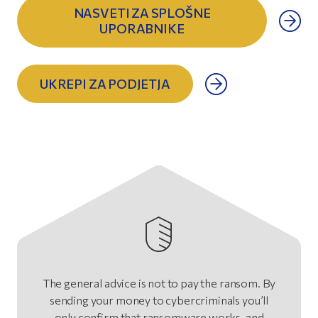
NASVETI ZA SPLOŠNE
UPORABNIKE
UKREPI ZA PODJETJA
The general advice is not to pay the ransom. By
sending your money to cybercriminals you’ll
only confirm that ransomware works, and