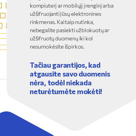
kompiuterį ar mobilųjį įrenginį arba
užšifruojanti Jūsų elektronines
rinkmenas. Kai taip nutinka,
nebegalite pasiekti užblokuotų ar
užšifruotų duomenų iki kol
nesumokėsite išpirkos.
Tačiau garantijos, kad
atgausite savo duomenis
nėra, todėl niekada
neturėtumėte mokėti!