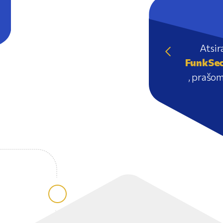
Atsir
FunkSe
, prašom