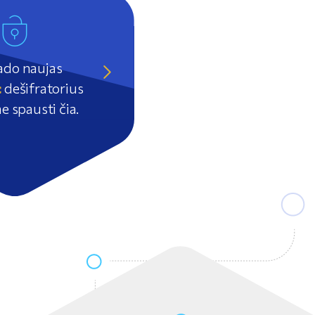
ado naujas
c
dešifratorius
e spausti čia.