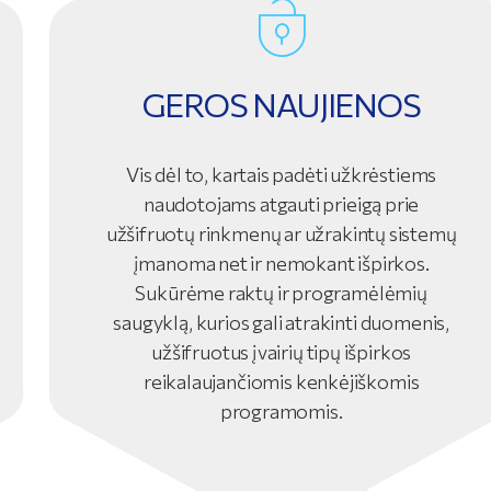
GEROS NAUJIENOS
Vis dėl to, kartais padėti užkrėstiems
naudotojams atgauti prieigą prie
užšifruotų rinkmenų ar užrakintų sistemų
įmanoma net ir nemokant išpirkos.
Sukūrėme raktų ir programėlėmių
saugyklą, kurios gali atrakinti duomenis,
užšifruotus įvairių tipų išpirkos
reikalaujančiomis kenkėjiškomis
programomis.