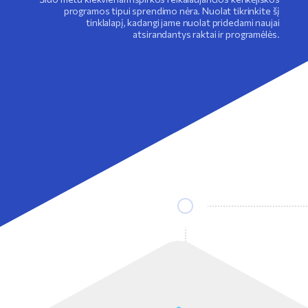
programos tipui sprendimo nėra. Nuolat tikrinkite šį
tinklalapį, kadangi jame nuolat pridedami naujai
atsirandantys raktai ir programėlės.