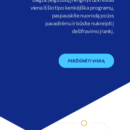
viena iš šio tipo kenkėjiška programų,
paspauskite nuorodą po jos
pavadinimu ir būsite nukreipti į
dešifravimo įrankį.
PERŽIŪRĖTI VISKĄ