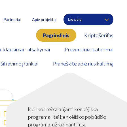
Partneriai
Apie projektą
Pagrindinis
Kriptošerifas
: klausimai - atsakymai
Prevenciniai patarimai
šifravimo įrankiai
Praneškite apie nusikaltimą
Išpirkos reikalaujanti kenkėjiška
programa - tai kenkėjiško pobūdžio
programa, užrakinanti Jūsų