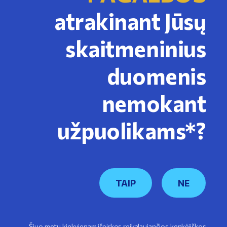
atrakinant Jūsų
skaitmeninius
duomenis
nemokant
užpuolikams*?
TAIP
NE
Šiuo metu kiekvienam išpirkos reikalaujančios kenkėjiškos