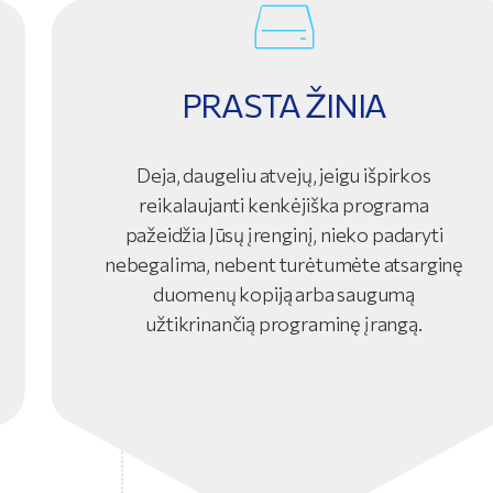
PRASTA ŽINIA
Deja, daugeliu atvejų, jeigu išpirkos
reikalaujanti kenkėjiška programa
pažeidžia Jūsų įrenginį, nieko padaryti
nebegalima, nebent turėtumėte atsarginę
duomenų kopiją arba saugumą
užtikrinančią programinę įrangą.