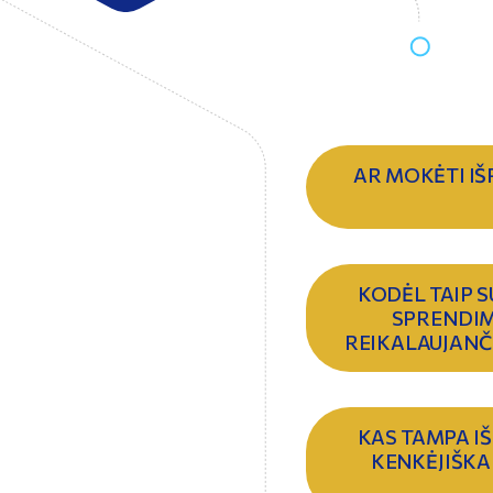
AR MOKĖTI IŠ
KODĖL TAIP S
SPRENDIM
REIKALAUJANČ
KAS TAMPA I
KENKĖJIŠKA