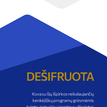
DEŠIFRUOTA
Kova su šių išpirkos reikalaujančių
kenkėjiškų programų grėsmėmis
baigta. Jeigu Jūsų įrenginys užkrėstas