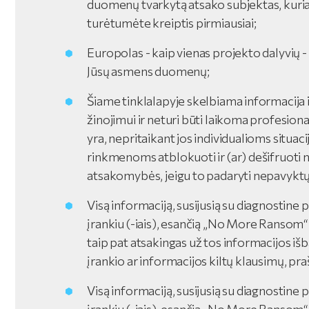
duomenų tvarkytą atsako subjektas, kuriam 
turėtumėte kreiptis pirmiausiai;
Europolas - kaip vienas projekto dalyvių - n
Jūsų asmens duomenų;
Šiame tinklalapyje skelbiama informacija 
žinojimui ir neturi būti laikoma profesional
yra, nepritaikant jos individualioms situa
rinkmenoms atblokuoti ir (ar) dešifruoti n
atsakomybės, jeigu to padaryti nepavyktų
Visą informaciją, susijusią su diagnostine 
įrankiu (-iais), esančią „No More Ransom“ t
taip pat atsakingas už tos informacijos iš
įrankio ar informacijos kiltų klausimų, praš
Visą informaciją, susijusią su diagnostine 