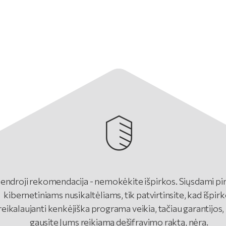
endroji rekomendacija - nemokėkite išpirkos. Siųsdami pi
kibernetiniams nusikaltėliams, tik patvirtinsite, kad išpir
reikalaujanti kenkėjiška programa veikia, tačiau garantijos,
gausite Jums reikiamą dešifravimo raktą, nėra.