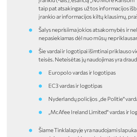
įrankiu (-iais), esančią „No More Ransom“ t
taip pat atsakingas už tos informacijos iš
įrankio ar informacijos kiltų klausimų, praš
Šalys neprisiima jokios atsakomybės ir nebu
nepasiekiamas dėl nuo mūsų nepriklausan
Šie vardai ir logotipai išimtinai priklauso v
teisės. Neteisėtas jų naudojimas yra drau
Europolo vardas ir logotipas
EC3 vardas ir logotipas
Nyderlandų policijos „de Politie" varda
„McAfee Ireland Limited" vardas ir l
Šiame Tinklalapyje yra naudojami slapukai