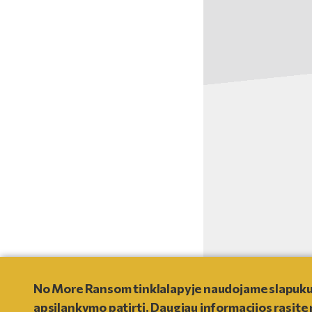
© 2021
- NO MORE RANSOM
No More Ransom tinklalapyje naudojame slapukus , 
apsilankymo patirtį. Daugiau informacijos rasit