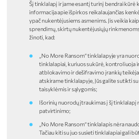
Šį tinklalapį ir jame esantį turinį bendrai kūr
informacija apie išpirkos reikalaujančias kenk
ypač nukentėjusiems asmenims. Jis veikia kaip s
sprendimų, skirtų nukentėjusiųjų rinkmenoms atb
žinoti, kad:
„No More Ransom“ tinklalapyje yra nuorodos
tinklalapiai, kuriuos sukūrė, kontroliuoja i
atblokavimo ir dešifravimo įrankių teikėj
atskirame tinklalapyje, Jūs galite sutikti s
taisyklėmis ir sąlygomis;
Išorinių nuorodų įtraukimas į šį tinklalapį
patvirtinimo;
„No More Ransom“ tinklalapis nėra naud
Tačiau kiti su juo susieti tinklalapiai gali 