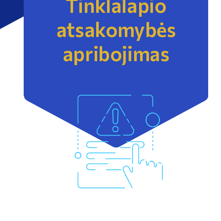
Tinklalapio
atsakomybės
apribojimas