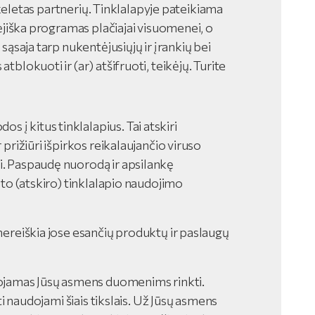
ė keletas partnerių. Tinklalapyje pateikiama
ėjiška programas plačiajai visuomenei, o
ąsaja tarp nukentėjusiųjų ir įrankių bei
lokuoti ir (ar) atšifruoti, teikėjų. Turite
 į kitus tinklalapius. Tai atskiri
r prižiūri išpirkos reikalaujančio viruso
ai. Paspaudę nuorodą ir apsilankę
u to (atskiro) tinklalapio naudojimo
 nereiškia jose esančių produktų ir paslaugų
ojamas Jūsų asmens duomenims rinkti.
būti naudojami šiais tikslais. Už Jūsų asmens