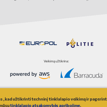
Veikimą užtikrina:
Tinklalapio atsakomybės apribojimas
kad užtikrinti techninį tinklalapio veikimą ir pagerinti
e mūsų
tinklalapio atsakomybės apribojime
.