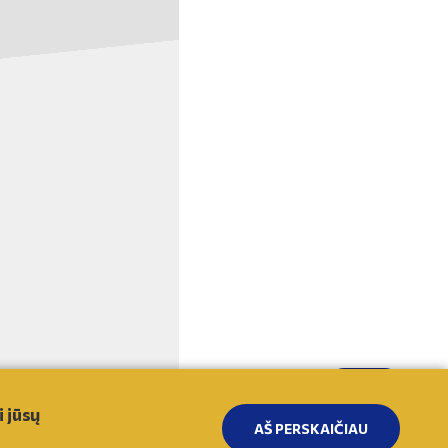
Į VIRŠŲ
 jūsų
AŠ PERSKAIČIAU