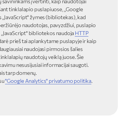
 savininkams įvertinti, kaip naudotojai
šant tinklalapio puslapiuose, „Google
s „JavaScript" žymes (bibliotekas), kad
peržiūrėjo naudotojas, pavyzdžiui, puslapio
 „JavaScript" bibliotekos naudoja
HTTP
darė prieš tai aplankytame puslapyje ir kaip
daugiausiai naudojasi pirmosios šalies
inklalapių naudotojų veiklą juose. Šie
avimu nesusijusiai informacijai saugoti.
ais tarp domenų.
 su
"Google Analytics" privatumo politika
.