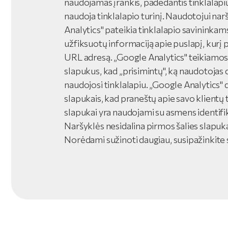
naudojamas įrankis, padedantis tinklalapių
naudoja tinklalapio turinį. Naudotojui nar
Analytics" pateikia tinklalapio savininkam
užfiksuotų informaciją apie puslapį, kurį 
URL adresą. „Google Analytics" teikiamos
slapukus, kad „prisimintų", ką naudotojas 
naudojosi tinklalapiu. „Google Analytics" 
slapukais, kad praneštų apie savo klientų t
slapukai yra naudojami su asmens identifik
Naršyklės nesidalina pirmos šalies slapuk
Norėdami sužinoti daugiau, susipažinkite