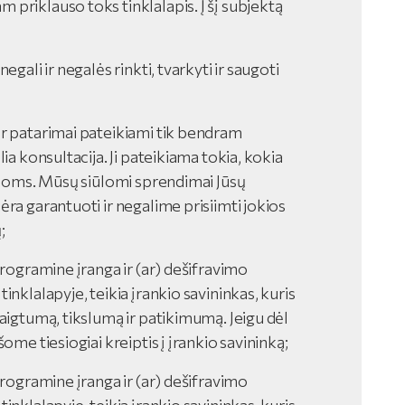
priklauso toks tinklalapis. Į šį subjektą
egali ir negalės rinkti, tvarkyti ir saugoti
ir patarimai pateikiami tik bendram
ia konsultacija. Ji pateikiama tokia, kokia
cijoms. Mūsų siūlomi sprendimai Jūsų
ėra garantuoti ir negalime prisiimti jokios
;
programine įranga ir (ar) dešifravimo
inklalapyje, teikia įrankio savininkas, kuris
baigtumą, tikslumą ir patikimumą. Jeigu dėl
ome tiesiogiai kreiptis į įrankio savininką;
programine įranga ir (ar) dešifravimo