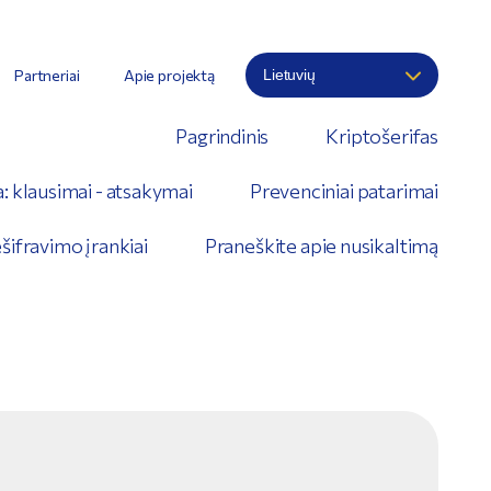
Partneriai
Apie projektą
Pagrindinis
Kriptošerifas
: klausimai - atsakymai
Prevenciniai patarimai
šifravimo įrankiai
Praneškite apie nusikaltimą