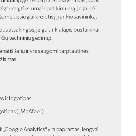
inklalapyje, teikia įrankio savininkas, kuris
baigtumą, tikslumą ir patikimumą. Jeigu dėl
ome tiesiogiai kreiptis į įrankio savininką;
s atsakingos, jeigu tinklalapis bus laikinai
čių techninių gedimų;
ienai iš šalių ir yra saugomi tarptautinės
džiamas:
s ir logotipas
ogotipas („McAfee")
: „Google Analytics" yra paprastas, lengvai