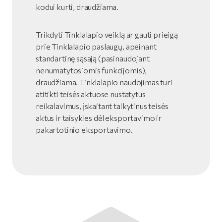
kodui kurti, draudžiama.
Trikdyti Tinklalapio veiklą ar gauti prieigą
prie Tinklalapio paslaugų, apeinant
standartinę sąsają (pasinaudojant
nenumatytosiomis funkcijomis),
draudžiama. Tinklalapio naudojimas turi
atitikti teisės aktuose nustatytus
reikalavimus, įskaitant taikytinus teisės
aktus ir taisykles dėl eksportavimo ir
pakartotinio eksportavimo.