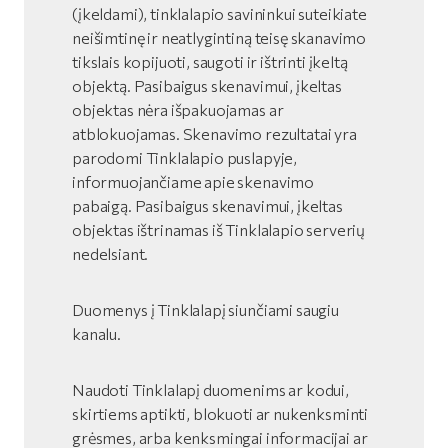
(įkeldami), tinklalapio savininkui suteikiate
neišimtinę ir neatlygintiną teisę skanavimo
tikslais kopijuoti, saugoti ir ištrinti įkeltą
objektą. Pasibaigus skenavimui, įkeltas
objektas nėra išpakuojamas ar
atblokuojamas. Skenavimo rezultatai yra
parodomi Tinklalapio puslapyje,
informuojančiame apie skenavimo
pabaigą. Pasibaigus skenavimui, įkeltas
objektas ištrinamas iš Tinklalapio serverių
nedelsiant.
Duomenys į Tinklalapį siunčiami saugiu
kanalu.
Naudoti Tinklalapį duomenims ar kodui,
skirtiems aptikti, blokuoti ar nukenksminti
grėsmes, arba kenksmingai informacijai ar