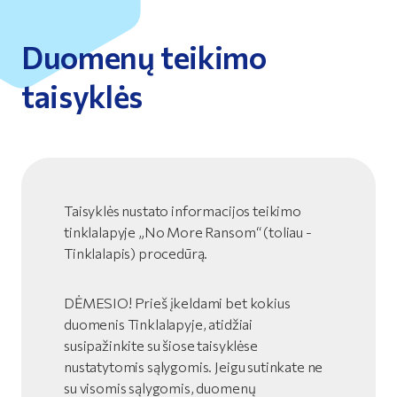
Duomenų teikimo
taisyklės
Taisyklės nustato informacijos teikimo
tinklalapyje „No More Ransom“ (toliau -
Tinklalapis) procedūrą.
DĖMESIO! Prieš įkeldami bet kokius
duomenis Tinklalapyje, atidžiai
susipažinkite su šiose taisyklėse
nustatytomis sąlygomis. Jeigu sutinkate ne
su visomis sąlygomis, duomenų