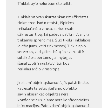
Tinklalapyje neturėtumėte teikti.
Tinklalapis yra sukurtas skanuoti užkrėstas
rinkmenas, kad nustatytų išpirkos
reikalaujančio viruso, kuriuo esate
užkrėstas, tipą. Tai padeda patikrinti, ar yra
tinkamas sprendimas. Šiuo tikslu Tinklalapis
leidžia Jums įkelti rinkmenas į Tinklalapio
serverius, kad galima būtų jas skanuoti ir
suteikti ekspertams galimybę jas
išanalizuoti ir nustatyti išpirkos
reikalaujančio viruso tipą.
Įkeldami objektą skanuoti, Jūs patvirtinate,
kad esate teisėtas įkeliamo objekto
savininkas ir kad objektas nėra
konfidencialus ir jame nėra konfidencialios
informacijos. Pateikdami objektą skanuoti