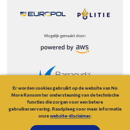
Mogelijk gemaakt door:
Er worden cookies gebruikt op de website van No
Website-disclaimer
More Ransom ter ondersteuning van de technische
functies die zorgen voor een betere
© 2021
- NO MORE RANSOM
gebruikerservaring. Raadpleeg voor meer informatie
onze
website-disclaimer
.
NAAR BOVEN