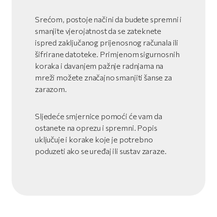
Srećom, postoje načini da budete spremni i
smanjite vjerojatnost da se zateknete
ispred zaključanog prijenosnog računala ili
šifrirane datoteke. Primjenom sigurnosnih
koraka i davanjem pažnje radnjama na
mreži možete značajno smanjiti šanse za
zarazom.
Sljedeće smjernice pomoći će vam da
ostanete na oprezu i spremni. Popis
uključuje i korake koje je potrebno
poduzeti ako se uređaj ili sustav zaraze.