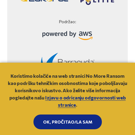
Podržao:
Koristimo kolačiće na web stranici No More Ransom
Izjava o odricanju odgovornosti Web stranice
kao podršku tehničkim osobnostima koje poboljšavaju
korisnikovo iskustvo. Ako želite više informacija
© 2021
- NO MORE RANSOM
pogledajte našu
Izjavu o odricanju odgovornosti web
stranice
.
IDI GORE
OK, PROČITAO/LA SAM
NO
MORE
RANSOM