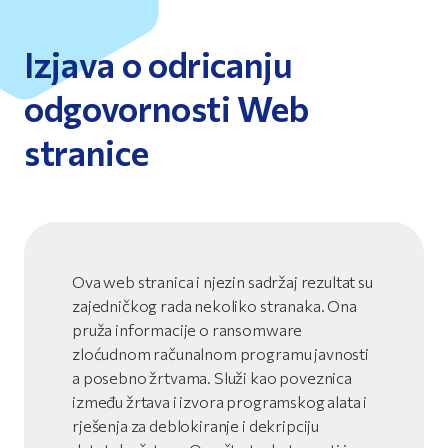
Izjava o odricanju
odgovornosti Web
stranice
Ova web stranica i njezin sadržaj rezultat su
zajedničkog rada nekoliko stranaka. Ona
pruža informacije o ransomware
zloćudnom računalnom programu javnosti
a posebno žrtvama. Služi kao poveznica
između žrtava i izvora programskog alata i
rješenja za deblokiranje i dekripciju