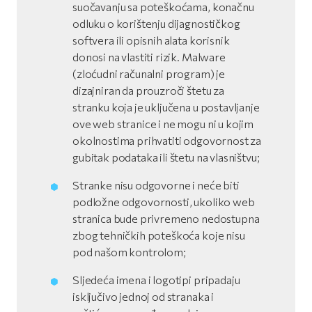
suočavanju sa poteškoćama, konačnu
odluku o korištenju dijagnostičkog
softvera ili opisnih alata korisnik
donosi na vlastiti rizik. Malware
(zloćudni računalni program) je
dizajniran da prouzroči štetu za
stranku koja je uključena u postavljanje
ove web stranice i ne mogu ni u kojim
okolnostima prihvatiti odgovornost za
gubitak podataka ili štetu na vlasništvu;
Stranke nisu odgovorne i neće biti
podložne odgovornosti, ukoliko web
stranica bude privremeno nedostupna
zbog tehničkih poteškoća koje nisu
pod našom kontrolom;
Sljedeća imena i logotipi pripadaju
isključivo jednoj od stranaka i