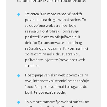
datoteka žrtava. Ono što trebate znati je:
Stranica "No more ransom" sadrži
poveznice na druge web stranice. To
su odvojene web stranice, koje
razvijaju, kontroliraju i održavaju
pružatelji alata za otključavanje ili
dekripciju ransomware zloćudnog
računalnog programa. Klikom na link i
odlaskom na neku drugu stranicu,
prihvaćate uvjete te (odvojene) web
stranice;
Postojanje vanjskih web poveznica na
ovoj internetskoj stranici ne naznačuje
i podršku proizvodima ili uslugama do
kojih te poveznice vode;
"No more ransom" je web stranica i ne