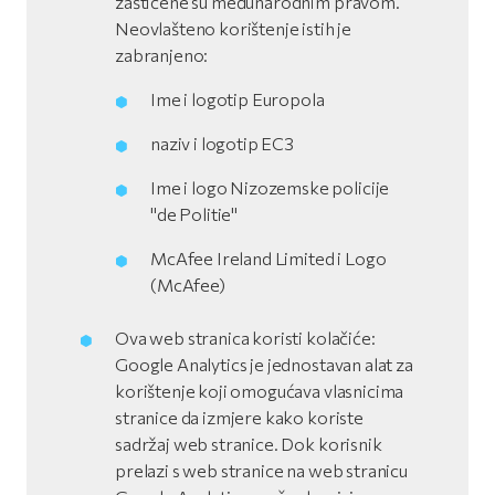
zaštićene su međunarodnim pravom.
Neovlašteno korištenje istih je
zabranjeno:
Ime i logotip Europola
naziv i logotip EC3
Ime i logo Nizozemske policije
"de Politie"
McAfee Ireland Limited i Logo
(McAfee)
Ova web stranica koristi kolačiće:
Google Analytics je jednostavan alat za
korištenje koji omogućava vlasnicima
stranice da izmjere kako koriste
sadržaj web stranice. Dok korisnik
prelazi s web stranice na web stranicu