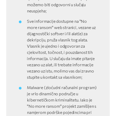
možemo biti odgovorni u slučaju
neuspjeha;
Sve informacije dostupne na "No
more ransom" web stranici, vezane uz
dijagnostički softver i/ili alat(e) za
dekripciju, pruža vlasnik tog alata.
Vlasnik je ujedno i odgovoran za
cjelovitost, točnost, i pouzdanost tih
informacija. U slučaju da imate pitanje
vezano uz alat, ili trebate informacije
vezano uz istu, molimo vas da izravno
stupite u kontakt sa vlasnikom;
Malware (zloćudni računalni program)
je vrlo dinamično područje u
kibernetičkom kriminalitetu. Iako je
"No more ransom" projekt zamišljen s
namjerom podrške pojedincima pri