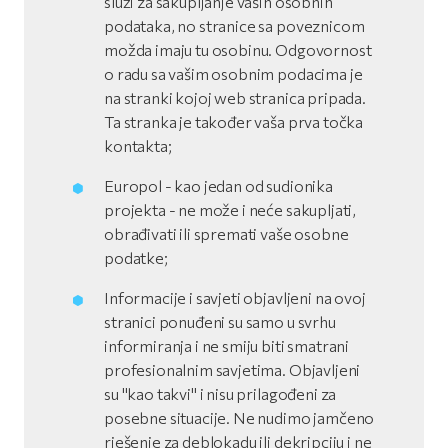
služi za sakupljanje vaših osobnih
podataka, no stranice sa poveznicom
možda imaju tu osobinu. Odgovornost
o radu sa vašim osobnim podacima je
na stranki kojoj web stranica pripada.
Ta stranka je također vaša prva točka
kontakta;
Europol - kao jedan od sudionika
projekta - ne može i neće sakupljati,
obrađivati ili spremati vaše osobne
podatke;
Informacije i savjeti objavljeni na ovoj
stranici ponuđeni su samo u svrhu
informiranja i ne smiju biti smatrani
profesionalnim savjetima. Objavljeni
su "kao takvi" i nisu prilagođeni za
posebne situacije. Ne nudimo jamčeno
rješenje za deblokadu ili dekripciju i ne