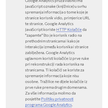
Google Analytics pruža vlasnicima
JavaScript oznake (knjižnice) u svrhu
spremanja informacija o tome koje je
stranice korisnik vidio, primjerice URL
te stranice. Google Analytics
JavaScript koriste
HTTP Kolačiće
da
"zapamte" što je korisnik radio na
prethodnim stranicama i kako je
interakcija između korisnika i stranice
zabilježena. Google Analytics
uglavnom koristi kolačiće iz prve ruke
pri rekonstrukciji rada korisnika na
stranicama. Ti kolačići se koriste za
spremanje informacija koje nisu
osobne. Tražilice ne dijele kolačiće iz
prve ruke prema drugim domenama.
Za više informacija molimo da
posjetite
Politiku privatnosti
programa Google Analytics
.