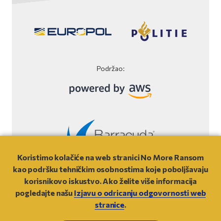
Podržao:
Koristimo kolačiće na web stranici No More Ransom
Izjava o odricanju odgovornosti Web stranice
kao podršku tehničkim osobnostima koje poboljšavaju
korisnikovo iskustvo. Ako želite više informacija
© 2021
- NO MORE RANSOM
pogledajte našu
Izjavu o odricanju odgovornosti web
stranice
.
IDI GORE