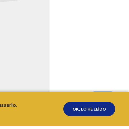
IR ARRIBA
usuario.
OK, LO HE LEÍDO