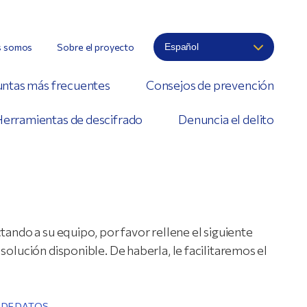
s somos
Sobre el proyecto
ntas más frecuentes
Consejos de prevención
erramientas de descifrado
Denuncia el delito
tando a su equipo, por favor rellene el siguiente
solución disponible. De haberla, le facilitaremos el
 DE DATOS
.