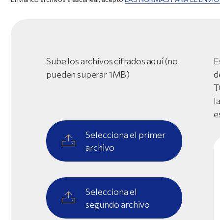
Sube los archivos cifrados aquí (no
E
pueden superar 1MB)
d
T
l
e
Selecciona el primer
archivo
Selecciona el
segundo archivo