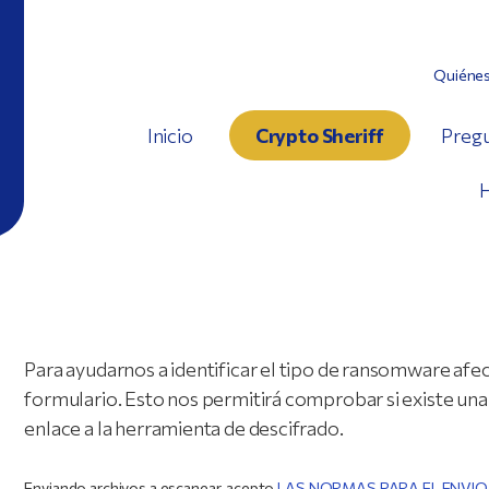
Quiéne
Inicio
Crypto Sheriff
Pregu
H
Para ayudarnos a identificar el tipo de ransomware afec
formulario. Esto nos permitirá comprobar si existe una 
enlace a la herramienta de descifrado.
Enviando archivos a escanear, acepto
LAS NORMAS PARA EL ENVIO