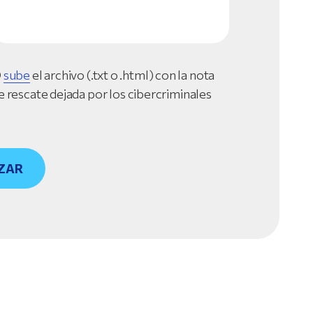
O
sube
el archivo (.txt o .html) con la nota
e rescate dejada por los cibercriminales
ZAR