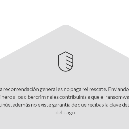
a recomendación general es no pagar el rescate. Enviando
inero a los cibercriminales contribuirás a que el ransomw
inúe, además no existe garantía de que recibas la clave d
del pago.