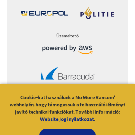
Üzemeltető
A weboldal jogi nyilatkozata
Cookie-kat használunk a No More Ransom'
webhelyén, hogy támogassuk a felhasználói élményt
© 2021
- NO MORE RANSOM
javító technikai funkciókat. További információ:
Website Jogi nyilatkozat
.
OLDAL TETEJÉRE