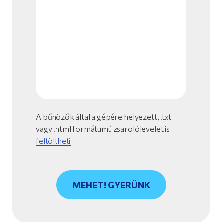
A bűnözők által a gépére helyezett, .txt
vagy .html formátumú zsarolólevelet is
feltöltheti
MEHET! GYERÜNK