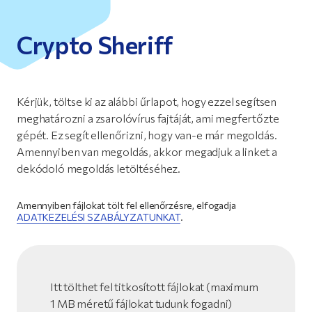
Crypto Sheriff
Kérjük, töltse ki az alábbi űrlapot, hogy ezzel segítsen
meghatározni a zsarolóvírus fajtáját, ami megfertőzte
gépét. Ez segít ellenőrizni, hogy van-e már megoldás.
Amennyiben van megoldás, akkor megadjuk a linket a
dekódoló megoldás letöltéséhez.
Amennyiben fájlokat tölt fel ellenőrzésre, elfogadja
ADATKEZELÉSI SZABÁLYZATUNKAT
.
Itt tölthet fel titkosított fájlokat (maximum
1 MB méretű fájlokat tudunk fogadni)