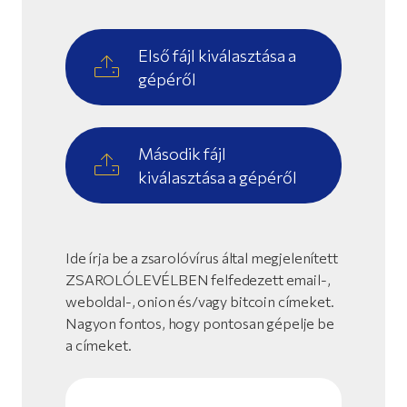
Első fájl kiválasztása a
gépéről
Második fájl
kiválasztása a gépéről
Ide írja be a zsarolóvírus által megjelenített
ZSAROLÓLEVÉLBEN felfedezett email-,
weboldal-, onion és/vagy bitcoin címeket.
Nagyon fontos, hogy pontosan gépelje be
a címeket.