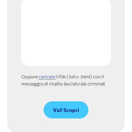
Oppure
caricate
il file (.txt o .html) con il
messaggio di ricatto lasciato dai criminali
Vai! Scopri