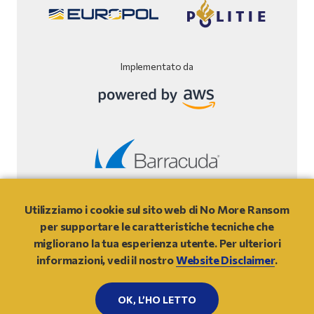
Implementato da
Liberatoria del sito
Utilizziamo i cookie sul sito web di No More Ransom
per supportare le caratteristiche tecniche che
© 2021
- NO MORE RANSOM
migliorano la tua esperienza utente. Per ulteriori
informazioni, vedi il nostro
Website Disclaimer
.
IN ALTO
OK, L’HO LETTO