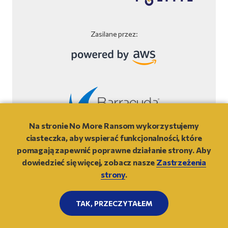
Zasilane przez:
Na stronie No More Ransom wykorzystujemy
Wyłączenie odpowiedzialności
ciasteczka, aby wspierać funkcjonalności, które
pomagają zapewnić poprawne działanie strony. Aby
© 2021
- NO MORE RANSOM
dowiedzieć się więcej, zobacz nasze
Zastrzeżenia
strony
.
DO GÓRY
TAK, PRZECZYTAŁEM
NO
MORE
RANSOM