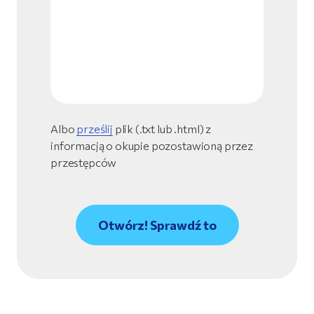
Albo
prześlij
plik (.txt lub .html) z
informacją o okupie pozostawioną przez
przestępców
Otwórz! Sprawdź to