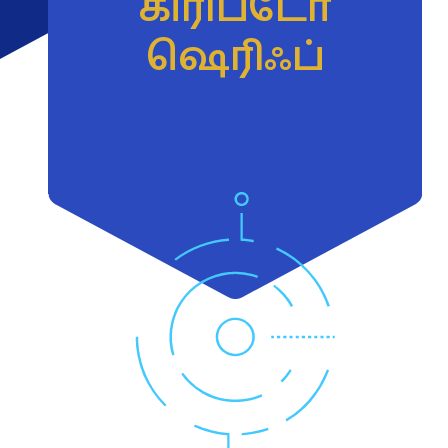
கிரிப்டோ
ஷெரிஃப்