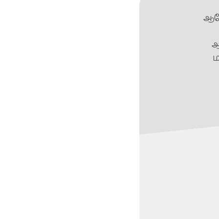
ஆல
ஆ
ம