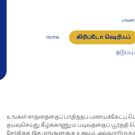
பங்கா
Home
கிரிப்டோ ஷெரிஃப்
தடுப்
உங்கள் சாதனத்தைப் பாதித்தப் பணயக்கேட்ப
தயவுசெய்து கீழ்க்காணும் படிவத்தைப் பூர்த்தி செ
சோதிக்க இது எங்களுக்கு உதவும். அவ்வாறிருந்தா