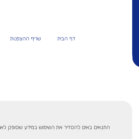
דף הבית
שריף ההצפנות
התנאים באים להסדיר את השימוש במידע שסופק לאתר "nomoreransome" (להלן: "הא