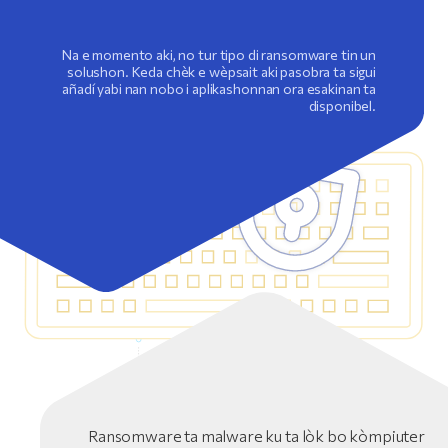
Na e momento aki, no tur tipo di ransomware tin un
solushon. Keda chèk e wèpsait aki pasobra ta sigui
añadí yabi nan nobo i aplikashonnan ora esakinan ta
disponibel.
Ransomware ta malware ku ta lòk bo kòmpiuter