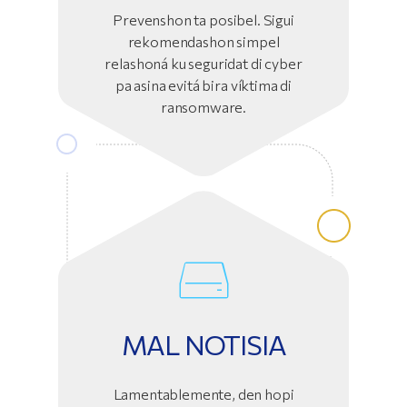
Prevenshon ta posibel. Sigui
rekomendashon simpel
relashoná ku seguridat di cyber
pa asina evitá bira víktima di
ransomware.
MAL NOTISIA
Lamentablemente, den hopi