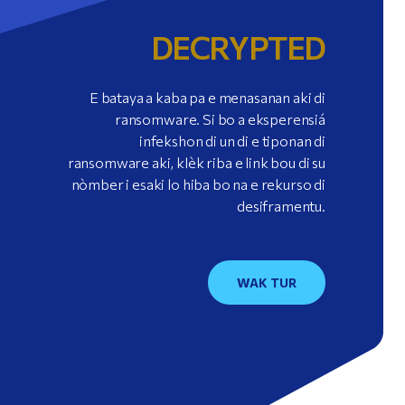
DECRYPTED
E bataya a kaba pa e menasanan aki di
ransomware. Si bo a eksperensiá
infekshon di un di e tiponan di
ransomware aki, klèk riba e link bou di su
nòmber i esaki lo hiba bo na e rekurso di
desiframentu.
WAK TUR