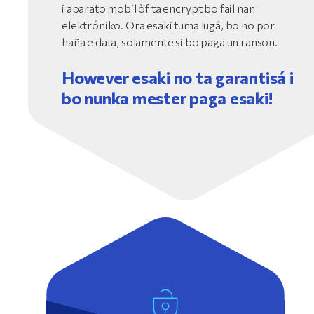
i aparato mobil òf ta encrypt bo fail nan
elektróniko. Ora esaki tuma lugá, bo no por
haña e data, solamente si bo paga un ranson.
However esaki no ta garantisá i
bo nunka mester paga esaki!