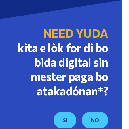
NEED YUDA
kita e lòk for di bo
bida digital sin
mester paga bo
atakadónan*?
SI
NO