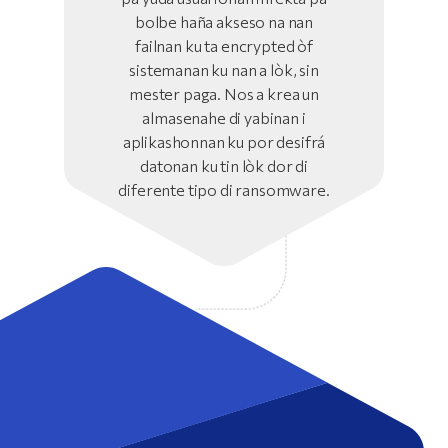
bolbe haña akseso na nan
failnan ku ta encrypted òf
sistemanan ku nan a lòk, sin
mester paga. Nos a krea un
almasenahe di yabinan i
aplikashonnan ku por desifrá
datonan ku tin lòk dor di
diferente tipo di ransomware.