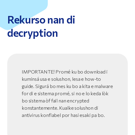
Rekurso nan di
decryption
IMPORTANTE! Promé ku bo download i
kuminsá usa e solushon, lesa e how-to
guide. Sigurá bo mes ku bo a kita e malware
for di e sistema promé, si no e lo keda lòk
bo sistema òf fail nan encrypted
konstantemente. Kualke solushon di
antivirus konfiabel por hasi esaki pa bo.