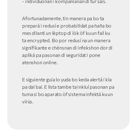
- individuonan i kompanianan di tur sais.
Afortunadamente, tin manera pa bo ta
prepará i redusí e probabilidat pa haña bo
mes dilanti un lèptop di lòk òf ku un fail ku
ta encrypted. Bo por redusí na un manera
signifikante e chènsnan di infekshon dor di
apliká pa pasonan di seguridat i pone
atenshon online.
E siguiente guia lo yuda bo keda alertá i kla
pa dal bai. E lista tambe ta inkluí pasonan pa
tuma si bo aparato òf sistema infektá ku un
vírùs.