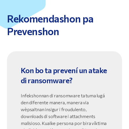
Rekomendashon pa
Prevenshon
Kon bo ta prevení un atake
di ransomware?
Infekshonnan di ransomware ta tuma lugá
den diferente manera, manera via
wèpsaitnan insigur i froudulento,
downloads di software i attachments
malisioso. Kualke persona por bira víktima