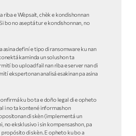
riba e Wèpsait, chèk e kondishonnan
Si bo no aseptá tur e kondishonnan, no
pa asina definí e tipo di ransomware ku nan
a konektá kaminda un solushon ta
mití bo upload fail nan riba e server nan di
ití ekspertonan analisá esakinan pa asina
konfirmá ku bo ta e doño legal di e opheto
ial i no ta kontené informashon
ropositonan di skèn (implementá un
hi, no eksklusivo i sin kompensashon, pa
a propósito di skèn. E opheto ku bo a