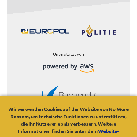
Unterstützt von
Wir verwenden Cookies auf der Website von No More
Webseiten Disclaimer
Ransom, um technische Funktionen zu unterstützen,
die Ihr Nutzererlebnis verbessern. Weitere
© 2021
- NO MORE RANSOM
Informationen finden Sie unter dem
Website-