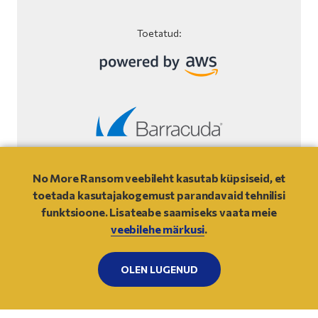
Toetatud:
Veebilehe märkused
No More Ransom veebileht kasutab küpsiseid, et
toetada kasutajakogemust parandavaid tehnilisi
© 2021
- NO MORE RANSOM
funktsioone. Lisateabe saamiseks vaata meie
veebilehe märkusi
.
ÜLES
OLEN LUGENUD
NO
MORE
RANSOM