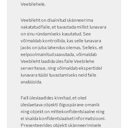
Veebilehele.
Veebileht on disainitud skänneerima
nakatatud faile, et tuvastada millist lunavara
on sinu ründamiseks kasutatud. See
võimaldab kontrollida, kas selle lunavara
jaoks on juba lahendus olemas. Selleks, et
eelpoolmainitud saavutada, võimaldab
Veebileht laadida üles faile Veebilehe
serveritesse, ning võimaldab ekspertidel
lunavara tüübi tuvastamiseks neid faile
analüüsida.
Faili üleslaadides kinnitad, et oled
üleslaetava objekti õiguspärane omanik
ning objekt on mittekonfidentsiaalne ning
ei sisalda konfidentsiaalset informatsiooni.
Presenteerides objekti skänneerimisele