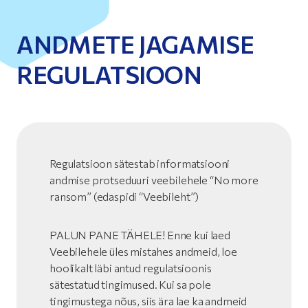
ANDMETE JAGAMISE
REGULATSIOON
Regulatsioon sätestab informatsiooni
andmise protseduuri veebilehele “No more
ransom” (edaspidi “Veebileht”)
PALUN PANE TÄHELE! Enne kui laed
Veebilehele üles mistahes andmeid, loe
hoolikalt läbi antud regulatsioonis
sätestatud tingimused. Kui sa pole
tingimustega nõus, siis ära lae ka andmeid