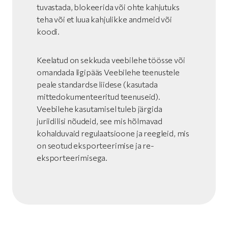
tuvastada, blokeerida või ohte kahjutuks
teha või et luua kahjulikke andmeid või
koodi.
Keelatud on sekkuda veebilehe töösse või
omandada ligipääs Veebilehe teenustele
peale standardse liidese (kasutada
mittedokumenteeritud teenuseid).
Veebilehe kasutamisel tuleb järgida
juriidilisi nõudeid, see mis hõlmavad
kohalduvaid regulaatsioone ja reegleid, mis
on seotud eksporteerimise ja re-
eksporteerimisega.