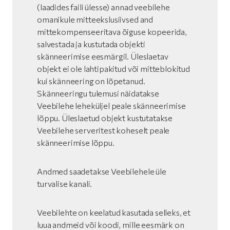
(laadides faili ülesse) annad veebilehe
omanikule mitteekslusiivsed and
mittekompenseeritava õiguse kopeerida,
salvestada ja kustutada objekti
skänneerimise eesmärgil. Üleslaetav
objekt ei ole lahtipakitud või mitteblokitud
kui skänneering on lõpetanud.
Skänneeringu tulemusi näidatakse
Veebilehe leheküljel peale skänneerimise
lõppu. Üleslaetud objekt kustutatakse
Veebilehe serveritest koheselt peale
skänneerimise lõppu.
Andmed saadetakse Veebilehele üle
turvalise kanali.
Veebilehte on keelatud kasutada selleks, et
luua andmeid või koodi, mille eesmärk on