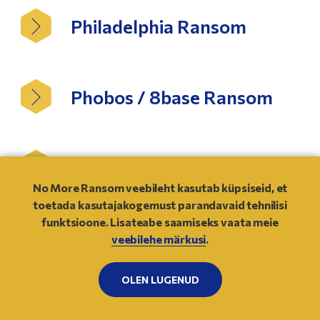
Philadelphia Ransom
Phobos / 8base Ransom
Planetary Ransom
No More Ransom veebileht kasutab küpsiseid, et
toetada kasutajakogemust parandavaid tehnilisi
funktsioone. Lisateabe saamiseks vaata meie
Pletor Ransom
veebilehe märkusi
.
OLEN LUGENUD
NO
MORE
RANSOM
Plutocrypt Ransom