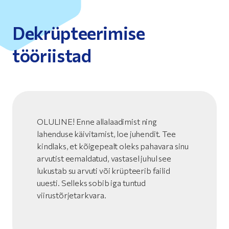
Dekrüpteerimise
tööriistad
OLULINE! Enne allalaadimist ning
lahenduse käivitamist, loe juhendit. Tee
kindlaks, et kõigepealt oleks pahavara sinu
arvutist eemaldatud, vastasel juhul see
lukustab su arvuti või krüpteerib failid
uuesti. Selleks sobib iga tuntud
viirustõrjetarkvara.