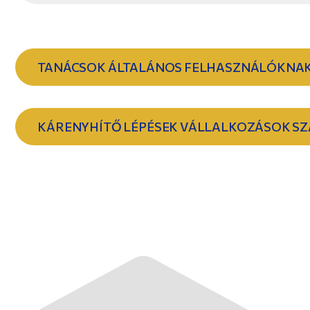
TANÁCSOK ÁLTALÁNOS FELHASZNÁLÓKNA
KÁRENYHÍTŐ LÉPÉSEK VÁLLALKOZÁSOK S