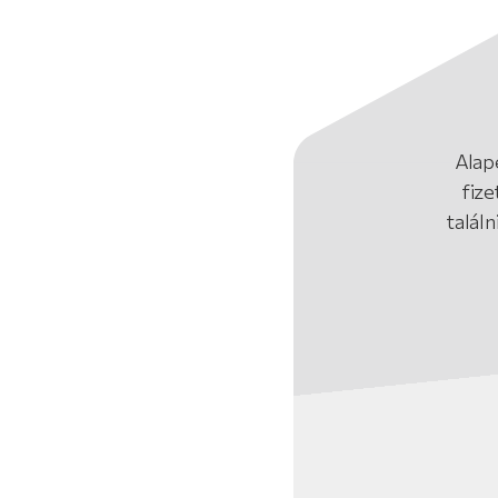
Alap
fiz
talál