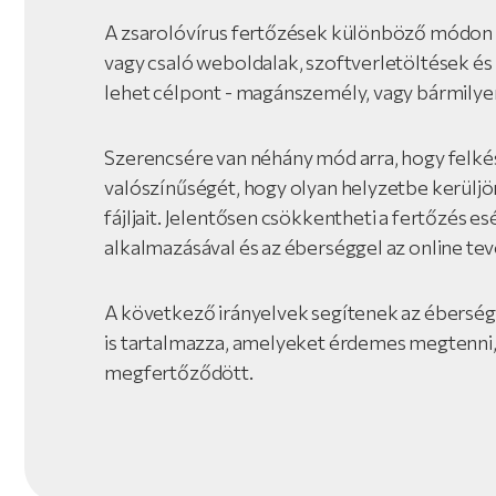
A zsarolóvírus fertőzések különböző módon 
vagy csaló weboldalak, szoftverletöltések és
lehet célpont - magánszemély, vagy bármilye
Szerencsére van néhány mód arra, hogy felké
valószínűségét, hogy olyan helyzetbe kerüljön
fájljait. Jelentősen csökkentheti a fertőzés e
alkalmazásával és az éberséggel az online te
A következő irányelvek segítenek az éberség
is tartalmazza, amelyeket érdemes megtenni, 
megfertőződött.