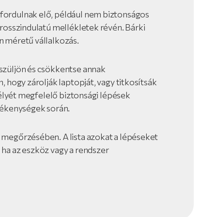
fordulnak elő, például nem biztonságos
 rosszindulatú mellékletek révén. Bárki
n méretű vállalkozás.
szüljön és csökkentse annak
, hogy zárolják laptopját, vagy titkosítsák
sélyét megfelelő biztonsági lépések
vékenységek során.
 megőrzésében. A lista azokat a lépéseket
ha az eszköz vagy a rendszer