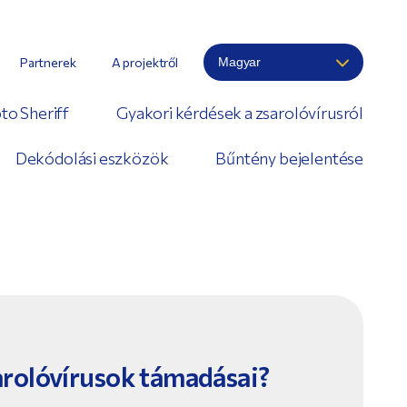
Partnerek
A projektről
to Sheriff
Gyakori kérdések a zsarolóvírusról
Dekódolási eszközök
Bűntény bejelentése
rolóvírusok támadásai?