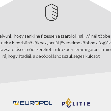
elvünk, hogy senki ne fizessen a zsarolóknak. Minél többe
etnek a kiberbűnözőknek, annál jövedelmezőbbnek fogják
ni a zsarolásos módszereket, miközben semmi garancia nin
rá, hogy átadják a dekódoláshoz szükséges kulcsot.