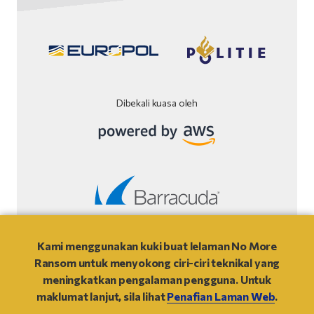
Dibekali kuasa oleh
Penafian laman web.
Kami menggunakan kuki buat lelaman No More
Ransom untuk menyokong ciri-ciri teknikal yang
© 2021
- NO MORE RANSOM
meningkatkan pengalaman pengguna. Untuk
maklumat lanjut, sila lihat
Penafian Laman Web
.