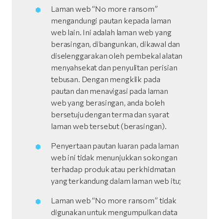
Laman web “No more ransom”
mengandungi pautan kepada laman
web lain. Ini adalah laman web yang
berasingan, dibangunkan, dikawal dan
diselenggarakan oleh pembekal alatan
menyahsekat dan penyulitan perisian
tebusan. Dengan mengklik pada
pautan dan menavigasi pada laman
web yang berasingan, anda boleh
bersetuju dengan terma dan syarat
laman web tersebut (berasingan).
Penyertaan pautan luaran pada laman
web ini tidak menunjukkan sokongan
terhadap produk atau perkhidmatan
yang terkandung dalam laman web itu;
Laman web “No more ransom” tidak
digunakan untuk mengumpulkan data