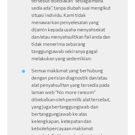
tersebut disediakan “sebagaimana
sedia ada”, tanpa diubah suai mengikut
situasi individu. Kami tidak
menawarkan penyelesaian yang
dijamin kepada usaha menyahsekat
dan/atau menyahsulitkan fail anda dan
tidak menerima sebarang
tanggungjawab sekiranya gagal
melakukan yang sedemikian:
Semua maklumat yang berhubung
dengan perisian diagnostik dan/atau
alat penyahsulitan yang tersedia pada
laman web “No more ransom“
dibekalkan oleh pemilik alat tersebut,
yang juga bertanggungjwab dan
bertanggungjawab ke atas
kelengkapan, ketepatan dan
kebolehpercayaan maklumat