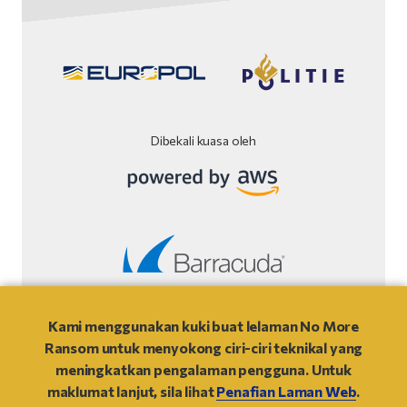
Dibekali kuasa oleh
Penafian laman web.
Kami menggunakan kuki buat lelaman No More
Ransom untuk menyokong ciri-ciri teknikal yang
© 2021
- NO MORE RANSOM
meningkatkan pengalaman pengguna. Untuk
maklumat lanjut, sila lihat
Penafian Laman Web
.