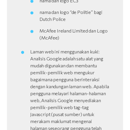
nama dan logo EC3
nama dan logo “de Politie” bagi
Dutch Police
McAfee Ireland Limited dan Logo
(McAfee)
Laman web ini menggunakan kuki:
Analisis Google adalah satu alat yang
mudah digunakan dan membantu
pemilik-pemilik web mengukur
bagaimana pengguna berinteraksi
dengan kandungan laman web. Apabila
pengguna melayari halaman-halaman
web, Analisis Google menyediakan
pemilik-pemilik web tag-tag
Javascript (pusat sumber) untuk
merakam maklumat mengenai
halaman seseorang pengguna telah