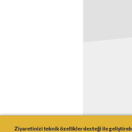
© 2021
- NO MORE RANSOM
Ziyaretinizi teknik özellikler desteği ile gelişt