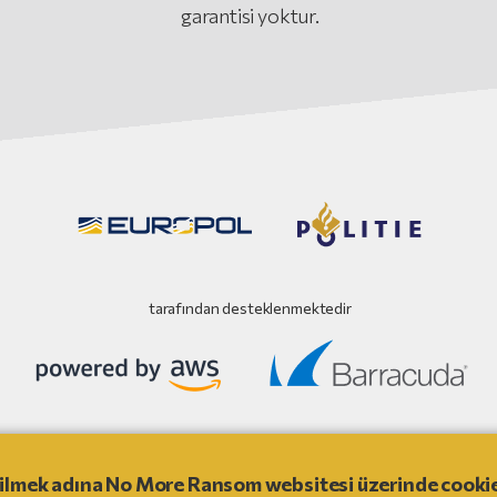
garantisi yoktur.
tarafından desteklenmektedir
WebSitesi Sorumluluk Reddi
irebilmek adına No More Ransom websitesi üzerinde cooki