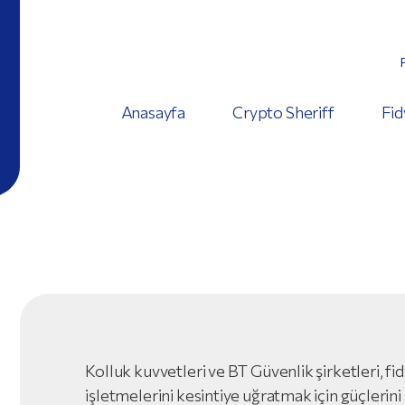
Anasayfa
Crypto Sheriff
Fid
Kolluk kuvvetleri ve BT Güvenlik şirketleri, fid
işletmelerini kesintiye uğratmak için güçlerini b