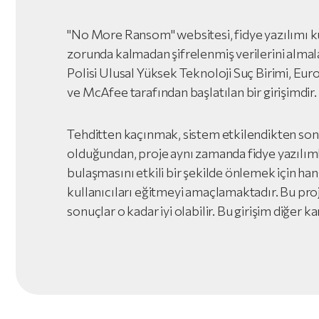
"No More Ransom" websitesi, fidye yazılımı 
zorunda kalmadan şifrelenmiş verilerini alma
Polisi Ulusal Yüksek Teknoloji Suç Birimi, Eu
ve McAfee tarafından başlatılan bir girişimdir.
Tehditten kaçınmak, sistem etkilendikten son
olduğundan, proje aynı zamanda fidye yazılımlar
bulaşmasını etkili bir şekilde önlemek için h
kullanıcıları eğitmeyi amaçlamaktadır. Bu proj
sonuçlar o kadar iyi olabilir. Bu girişim diğer k