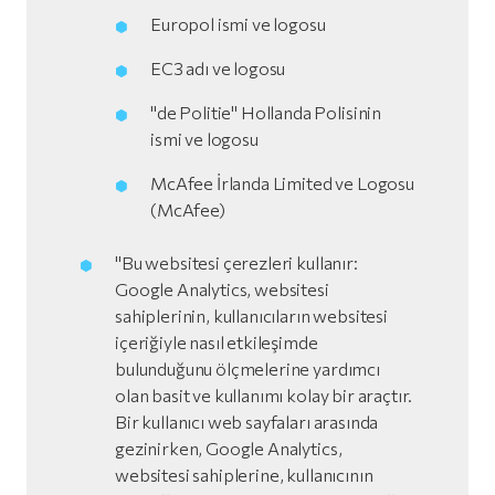
Europol ismi ve logosu
EC3 adı ve logosu
"de Politie" Hollanda Polisinin
ismi ve logosu
McAfee İrlanda Limited ve Logosu
(McAfee)
"Bu websitesi çerezleri kullanır:
Google Analytics, websitesi
sahiplerinin, kullanıcıların websitesi
içeriğiyle nasıl etkileşimde
bulunduğunu ölçmelerine yardımcı
olan basit ve kullanımı kolay bir araçtır.
Bir kullanıcı web sayfaları arasında
gezinirken, Google Analytics,
websitesi sahiplerine, kullanıcının