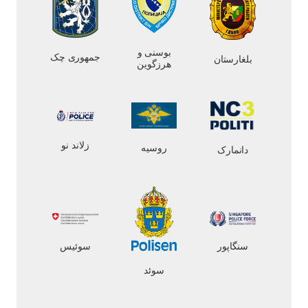
بوسنی و
جمهوری چک
بلغارستان
هرزگوین
زلاند نو
روسیه
دانمارک
سنگاپور
سوئیس
سوئد