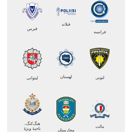
فنلاند
قبرس
فرانسه
لهستان
لتونی
لیتوانی
هنگ‌کنگ،
مالت
ناحیهٔ ویژهٔ
مجارستان