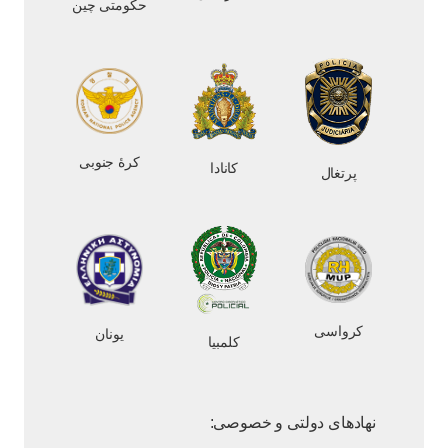
حکومتی چین
کرهٔ جنوبی
کانادا
پرتغال
کرواسی
یونان
کلمبیا
نهادهای دولتی و خصوصی: