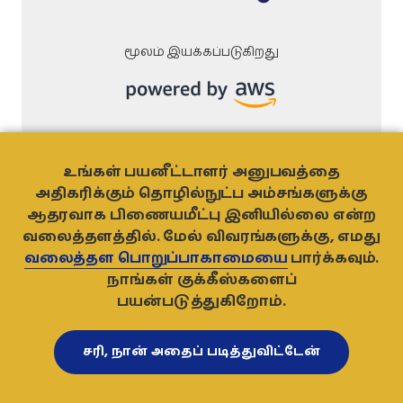
மூலம் இயக்கப்படுகிறது
உங்கள் பயனீட்டாளர் அனுபவத்தை
அதிகரிக்கும் தொழில்நுட்ப அம்சங்களுக்கு
ஆதரவாக பிணையமீட்பு இனியில்லை என்ற
வலைத்தளப் பொறுப்புத் துறப்பு.
வலைத்தளத்தில். மேல் விவரங்களுக்கு, எமது
வலைத்தள பொறுப்பாகாமையை
பார்க்கவும்.
© 2021
- NO MORE RANSOM
நாங்கள் குக்கீஸ்களைப்
பயன்படுத்துகிறோம்.
TO TOP
சரி, நான் அதைப் படித்துவிட்டேன்
NO
MORE
RANSOM