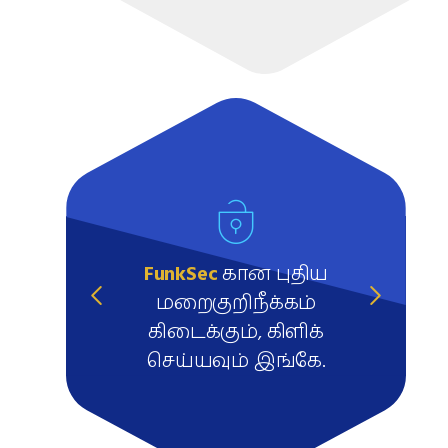
FunkSec
கான புதிய
மறைகுறிநீக்கம்
கிடைக்கும், கிளிக்
செய்யவும் இங்கே.