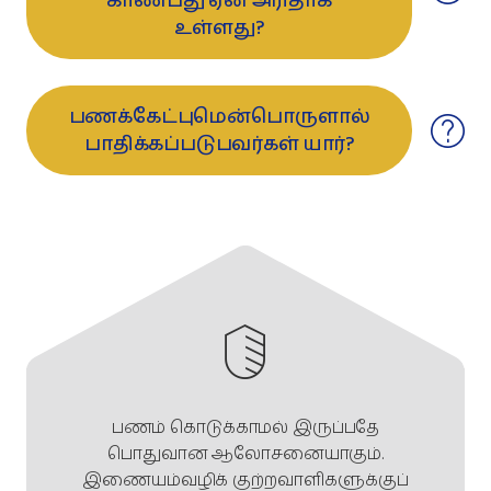
காண்பது ஏன் அரிதாக
உள்ளது?
பணக்கேட்புமென்பொருளால்
பாதிக்கப்படுபவர்கள் யார்?
பணம் கொடுக்காமல் இருப்பதே
பொதுவான ஆலோசனையாகும்.
இணையம்வழிக் குற்றவாளிகளுக்குப்