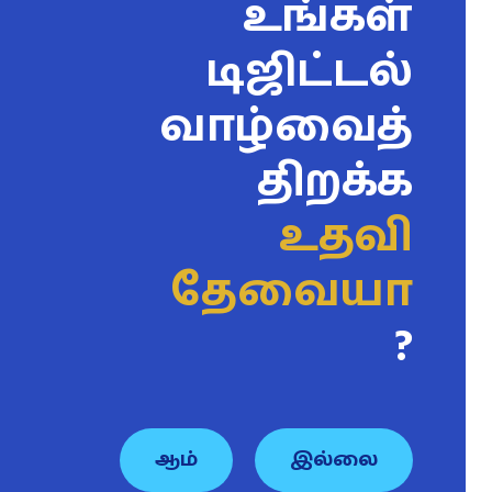
உங்கள்
டிஜிட்டல்
வாழ்வைத்
திறக்க
உதவி
தேவையா
?
ஆம்
இல்லை